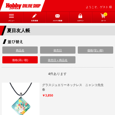
ようこそ、ゲスト 様
0
夏目友人帳
商品名
発売日
価格(安い順)
価格(高い順)
発売日＋商品名
件あります
4
グラスジュエリーネックレス ニャンコ先生
春
￥3,850