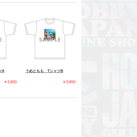
ツA
うめともも TシャツB
￥3,850
￥3,850