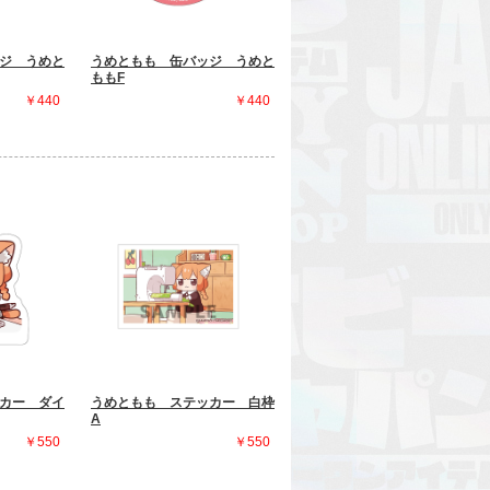
ジ うめと
うめともも 缶バッジ うめと
ももF
￥440
￥440
カー ダイ
うめともも ステッカー 白枠
A
￥550
￥550