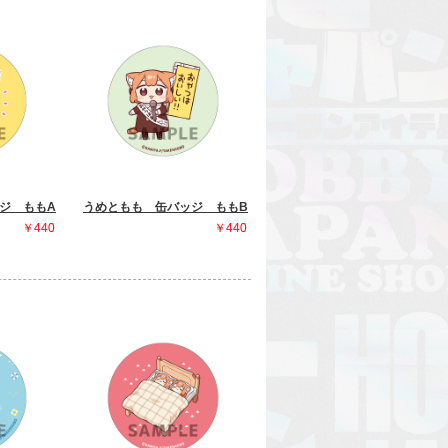
ジ ももA
うめともも 缶バッジ ももB
￥440
￥440