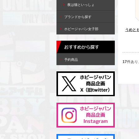
夜は猫といっしょ
ブランドから探す
ホビージャパン女子部
うめと
予約商品
17
件あり