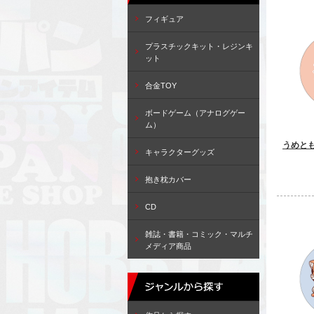
フィギュア
プラスチックキット・レジンキ
ット
合金TOY
ボードゲーム（アナログゲー
ム）
うめと
キャラクターグッズ
抱き枕カバー
CD
雑誌・書籍・コミック・マルチ
メディア商品