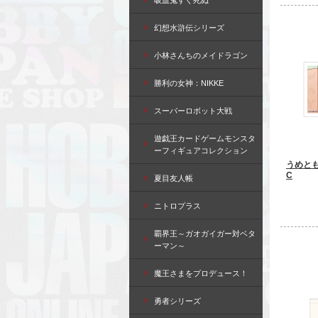
吸血鬼すぐ死ぬ
幻想水滸伝シリーズ
小林さんちのメイドラゴン
勝利の女神：NIKKE
スーパーロボット大戦
遊戯王カードゲームモンスタ
ーフィギュアコレクション
うめと
C
夏目友人帳
ニトロプラス
覇界王～ガオガイガー対ベタ
ーマン～
魔王さまをプロデュース！
勇者シリーズ