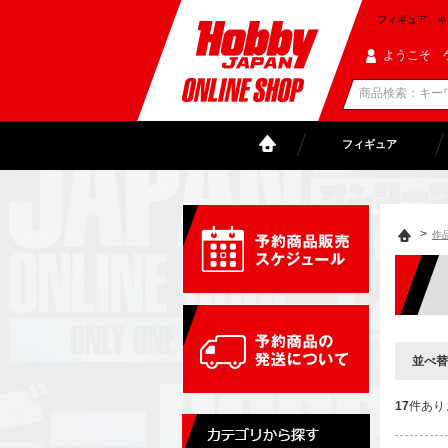
フィギュア、キャラ
ようこそ 
フィギュア
>
作
並べ替
17
件あり