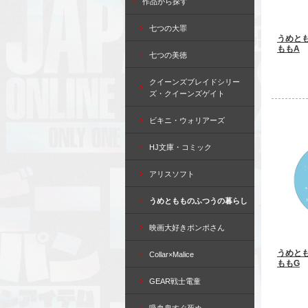
作品から探す
七つの大罪
うめと
ももA
七つの美徳
クイーンズブレイドシリー
ズ・クイーンズゲイト
ビキニ・ウォリアーズ
HJ文庫・コミック
アリスソフト
うめともものふつうの暮らし
映画大好きポンポさん
うめと
Collar×Malice
ももG
GEAR戦士電童