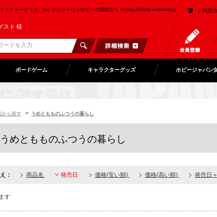
クターグッズ、etc オンリーワンホビーの通販なら HobbyJAPAN onlineshop
ご利用
ゲスト 様
ボードゲーム
キャラクターグッズ
ホビージャパン
>
品から探す
うめともものふつうの暮らし
うめともものふつうの暮らし
え：
商品名
発売日
価格(安い順)
価格(高い順)
発売日
ます