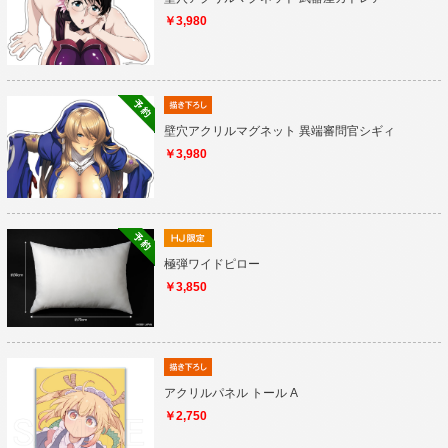
￥3,980
壁穴アクリルマグネット 異端審問官シギィ
￥3,980
極弾ワイドピロー
￥3,850
アクリルパネル トール A
￥2,750