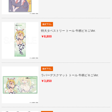
特大タペストリー トール 牛柄ビキニVer.
￥8,800
ラバーデスクマット トール 牛柄ビキニVer.
￥3,850