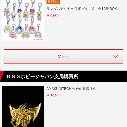
ランダムアクキー 牛柄ビキニVer. 全12種 BOX
￥7,920
ＧＧＧホビージャパン支局購買所
AMAKUNITECH 金色の破壊神Ver.
￥37,400