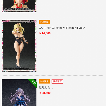
GALHolic Customize Resin Kit Vol.2
￥14,000
屋敷わらし
￥28,600