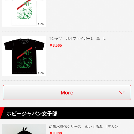
Tシャツ ガオファイガー1 黒 L
￥3,565
ホビージャパン女子部
幻想水滸伝シリーズ ぬいぐるみ I主人公
￥3,300