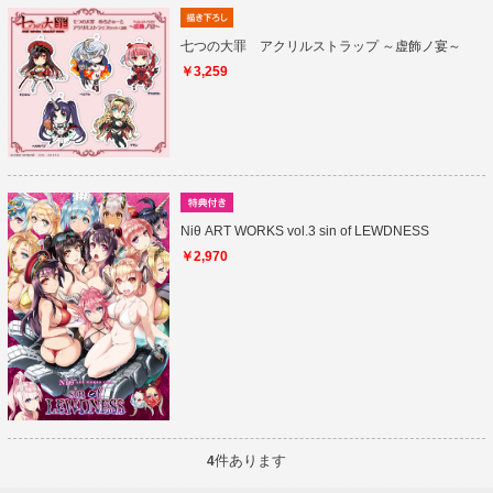
七つの大罪 アクリルストラップ ～虚飾ノ宴～
￥3,259
Niθ ART WORKS vol.3 sin of LEWDNESS
￥2,970
件あります
4