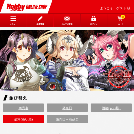
ようこそ、ゲスト 様
0
商品名
発売日
価格(安い順)
価格(高い順)
発売日＋商品名