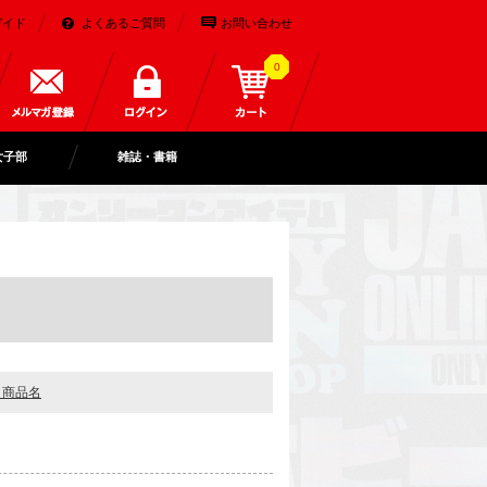
ガイド
よくあるご質問
お問い合わせ
0
女子部
雑誌・書籍
＋商品名