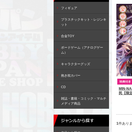
フィギュア
プラスチックキット・レジンキ
ット
合金TOY
ボードゲーム（アナログゲー
ム）
キャラクターグッズ
抱き枕カバー
CD
MIN-
民【限
雑誌・書籍・コミック・マルチ
メディア商品
1
件あり