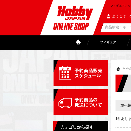
フィギュア、キャラ
ようこそ 
フィギュア
>
作
並べ替
1
件あり