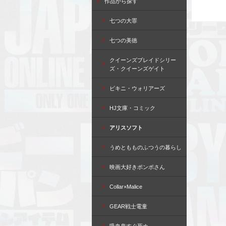
作品から探す
七つの大罪
七つの美徳
クイーンズブレイドシリー
ズ・クイーンズゲイト
ビキニ・ウォリアーズ
HJ文庫・コミック
アリスソフト
うめともものふつうの暮らし
映画大好きポンポさん
Collar×Malice
GEAR戦士電童