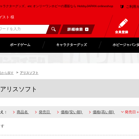
クターグッズ、etc オンリーワンホビーの通販なら HobbyJAPAN onlineshop
ご利用
ゲスト 様
ボードゲーム
キャラクターグッズ
ホビージャパン
>
品から探す
アリスソフト
アリスソフト
え：
商品名
発売日
価格(安い順)
価格(高い順)
発売日
ます