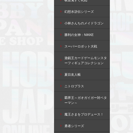
吸血鬼すぐ死ぬ
幻想水滸伝シリーズ
小林さんちのメイドラゴン
勝利の女神：NIKKE
スーパーロボット大戦
遊戯王カードゲームモンスタ
ーフィギュアコレクション
夏目友人帳
ニトロプラス
覇界王～ガオガイガー対ベタ
ーマン～
魔王さまをプロデュース！
勇者シリーズ