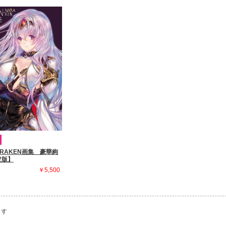
NARAKEN画集 豪華絢
定版】
￥5,500
ます