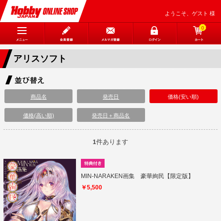
ようこそ、ゲスト 様
0
アリスソフト
商品名
発売日
価格(安い順)
価格(高い順)
発売日＋商品名
件あります
1
MIN-NARAKEN画集 豪華絢民【限定版】
￥5,500