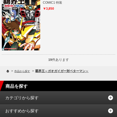
COMIC1 特装
￥3,850
件あります
19
>
>
覇界王～ガオガイガー対ベターマン～
作品から探す
商品を探す
カテゴリから探す
おすすめから探す