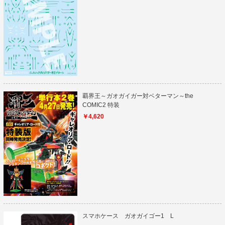
覇界王～ガオガイガー対ベターマン～the
COMIC2 特装
￥4,620
スマホケース ガオガイゴー1 L