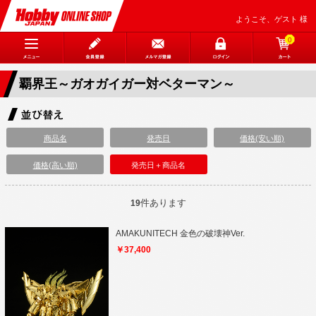
ようこそ、ゲスト 様
0
覇界王～ガオガイガー対ベターマン～
商品名
発売日
価格(安い順)
価格(高い順)
発売日＋商品名
件あります
19
AMAKUNITECH 金色の破壊神Ver.
￥37,400