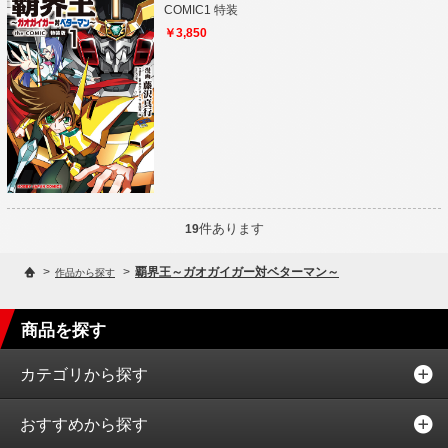
COMIC1 特装
￥3,850
件あります
19
>
>
覇界王～ガオガイガー対ベターマン～
作品から探す
商品を探す
カテゴリから探す
おすすめから探す