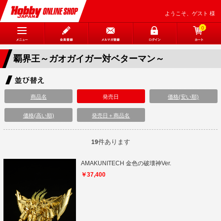
ようこそ、ゲスト 様
0
覇界王～ガオガイガー対ベターマン～
商品名
発売日
価格(安い順)
価格(高い順)
発売日＋商品名
件あります
19
AMAKUNITECH 金色の破壊神Ver.
￥37,400