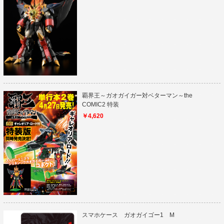
覇界王～ガオガイガー対ベターマン～the
COMIC2 特装
￥4,620
スマホケース ガオガイゴー1 M