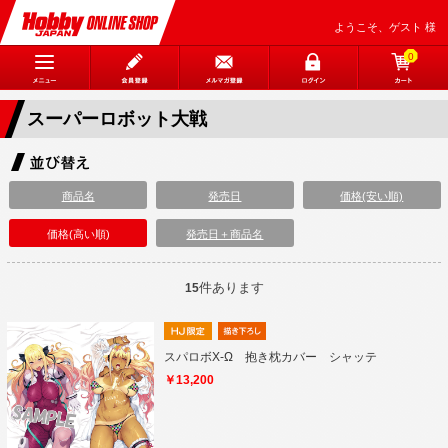
ようこそ、ゲスト 様
0
スーパーロボット大戦
商品名
発売日
価格(安い順)
価格(高い順)
発売日＋商品名
件あります
15
スパロボX-Ω 抱き枕カバー シャッテ
￥13,200