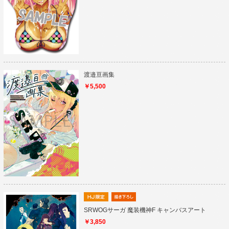
渡邉亘画集
￥5,500
SRWOGサーガ 魔装機神F キャンバスアート
￥3,850